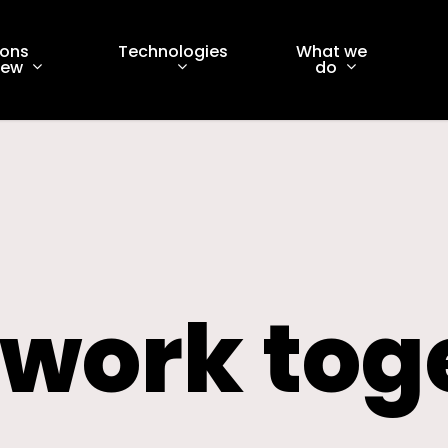
ions
Technologies
What we
iew
do
s work tog