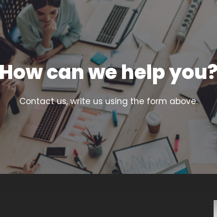
How can we help you
Contact us, write us using the form above.