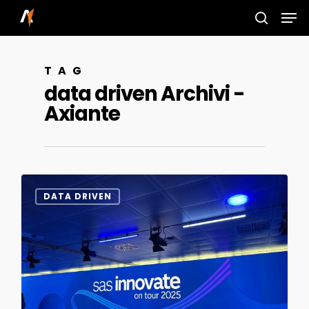
Skip
Men
to
search
main
TAG
content
data driven Archivi -
Axiante
0
DATA DRIVEN