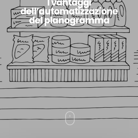
I vantaggi
dell’automatizzazione
del planogramma