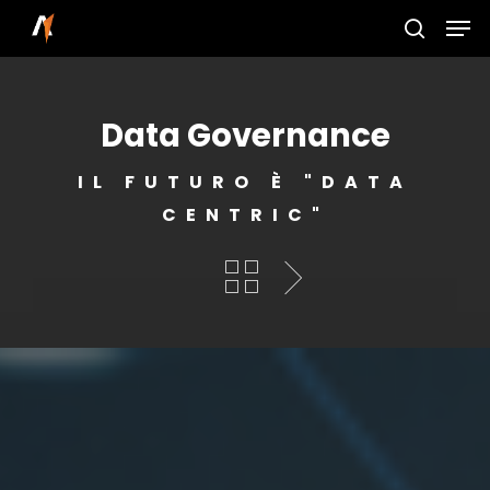
Skip
Men
to
search
main
content
Data Governance
IL FUTURO È "DATA
CENTRIC"