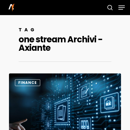
Skip
Men
to
search
main
TAG
content
one stream Archivi -
Axiante
0
FINANCE