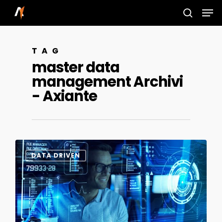
Skip
Men
to
search
main
TAG
content
master data
management Archivi
- Axiante
0
DATA DRIVEN