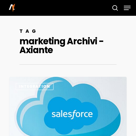
Skip
Men
to
search
main
TAG
content
marketing Archivi -
Axiante
0
INTEGRATION