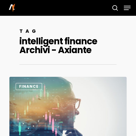
Skip
Men
to
search
main
TAG
content
intelligent finance
Archivi - Axiante
0
FINANCE