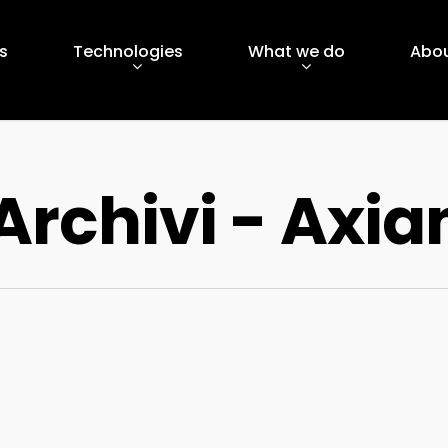
s
Technologies
What we do
Abou
Archivi - Axia