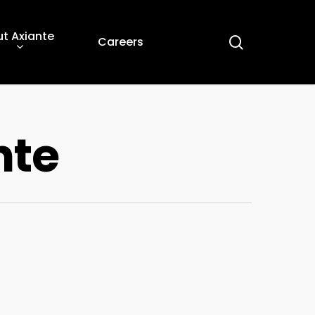
t Axiante
search
Careers
nte