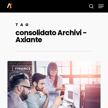
Skip
Men
to
search
main
TAG
content
consolidato Archivi -
Axiante
0
FINANCE