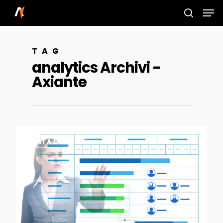
Skip
Men
to
search
main
TAG
content
analytics Archivi -
Axiante
0
DATA DRIVEN