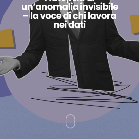
un’anomalia invisibile
– la voce di chi lavora
nei dati